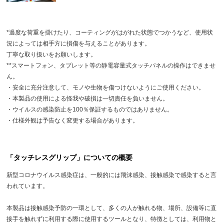
*過度な荷重を掛けたり、コーティングがはがれた状態でつかうなど、使用状
況によっては相手方に損傷を与えることがあります。
丁寧な取り扱いをお願いします。
**スマートフォン、タブレット等の静電容量式タッチパネルの操作はできませ
ん。
・安全に充分注意して、モノや生物を傷つけないようにご使用ください。
・本製品の使用による怪我や破損は一切責任を負いません。
・ウイルスの感染防止を100％保証するものではありません。
・仕様外観は予告なく変更する場合があります。
「タッチレスグリップ」についての概要
新型コロナウイルス感染症は、一般的には飛沫感染、接触感染で感染すると言
われています。
本製品は接触感染予防の一環として、多くの人が触れる物、場所、設備等に直
接手を触れずに利用する際に使用するツールとなり、特徴としては、利用物と