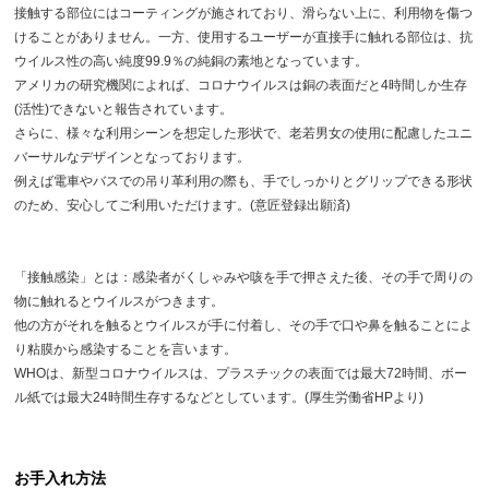
接触する部位にはコーティングが施されており、滑らない上に、利用物を傷つ
けることがありません。一方、使用するユーザーが直接手に触れる部位は、抗
ウイルス性の高い純度99.9％の純銅の素地となっています。
アメリカの研究機関によれば、コロナウイルスは銅の表面だと4時間しか生存
(活性)できないと報告されています。
さらに、様々な利用シーンを想定した形状で、老若男女の使用に配慮したユニ
バーサルなデザインとなっております。
例えば電車やバスでの吊り革利用の際も、手でしっかりとグリップできる形状
のため、安心してご利用いただけます。(意匠登録出願済)
「接触感染」とは：感染者がくしゃみや咳を手で押さえた後、その手で周りの
物に触れるとウイルスがつきます。
他の方がそれを触るとウイルスが手に付着し、その手で口や鼻を触ることによ
り粘膜から感染することを言います。
WHOは、新型コロナウイルスは、プラスチックの表面では最大72時間、ボー
ル紙では最大24時間生存するなどとしています。(厚生労働省HPより)
お手入れ方法