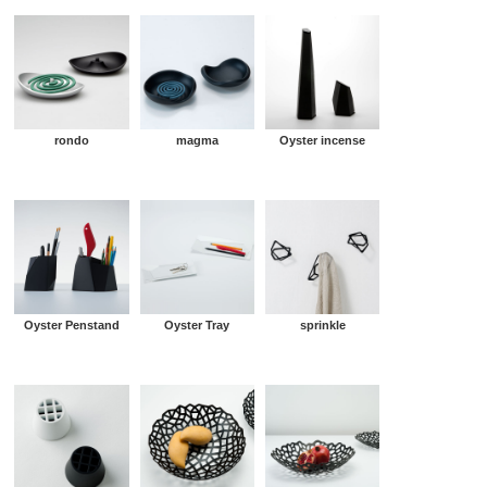
rondo
magma
Oyster incense
Oyster Penstand
Oyster Tray
sprinkle