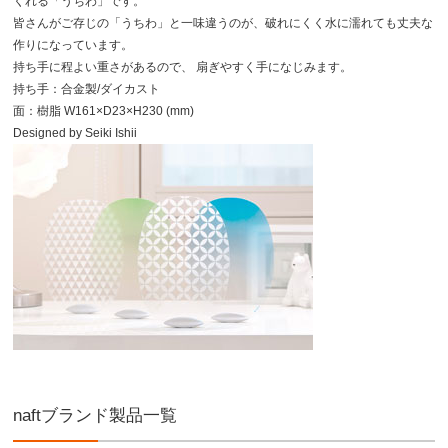
くれる「うちわ」です。
皆さんがご存じの「うちわ」と一味違うのが、破れにくく水に濡れても丈夫な
作りになっています。
持ち手に程よい重さがあるので、 扇ぎやすく手になじみます。
持ち手：合金製/ダイカスト
面：樹脂 W161×D23×H230 (mm)
Designed by Seiki Ishii
naftブランド製品一覧