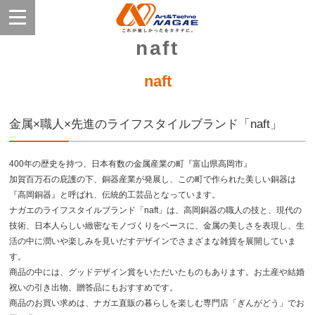
naft
naft
金属×職人×先進のライフスタイルブランド「naft」
400年の歴史を持つ、日本有数の金属産業の町『富山県高岡市』
加賀百万石の庇護の下、銅器産業が発展し、この町で作られた美しい銅器は
『高岡銅器』と呼ばれ、伝統的工芸品となっています。
ナガエのライフスタイルブランド「naft」は、高岡銅器の職人の技と、現代の
技術、日本人らしい緻密なモノづくりをベースに、金属の美しさを表現し、生
活の中に潤いや楽しみを見いだすデザインでさまざまな雑貨を展開していま
す。
商品の中には、グッドデザイン賞をいただいたものもあります。お土産や結婚
祝いの引き出物、贈答品にもおすすめです。
商品のお買い求めは、ナガエ直販の暮らしを楽しむ専門店「ぎんがどう」でお