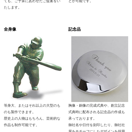
ても、ご予算にあわせたご提案をい
とが可能です。
たします。
全身像
記念品
等身大、またはそれ以上の大型のも
胸像・銅像の完成式典や、創立記念
のも製作できます。
式典時に配布される記念品の作成も
歴史上の人物はもちろん、芸術的な
承っております。
作品も制作可能です。
御社名や日付を刻印したり、御社社
屋をモチーフにしたデザインを採用