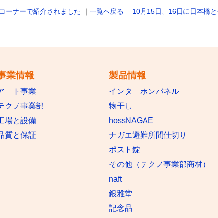
のコーナーで紹介されました
｜
一覧へ戻る
｜
10月15日、16日に日本
事業情報
製品情報
アート事業
インターホンパネル
テクノ事業部
物干し
工場と設備
hossNAGAE
品質と保証
ナガエ避難所間仕切り
ポスト錠
その他（テクノ事業部商材）
naft
銀雅堂
記念品