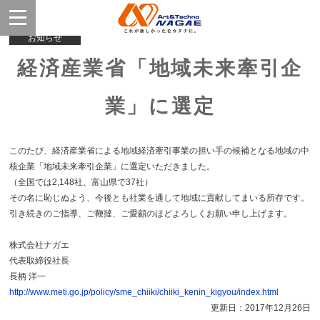
お知らせ
経済産業省「地域未来牽引企
業」に選定
このたび、経済産業省による地域経済牽引事業の担い手の候補となる地域の中
核企業「地域未来牽引企業」に選定いただきました。
（全国では2,148社、富山県で37社）
その名に恥じぬよう、今後とも社業を通して地域に貢献してまいる所存です。
引き続きのご指導、ご鞭撻、ご愛顧のほどよろしくお願い申し上げます。
株式会社ナガエ
代表取締役社長
長柄 洋一
http://www.meti.go.jp/policy/sme_chiiki/chiiki_kenin_kigyou/index.html
更新日：2017年12月26日