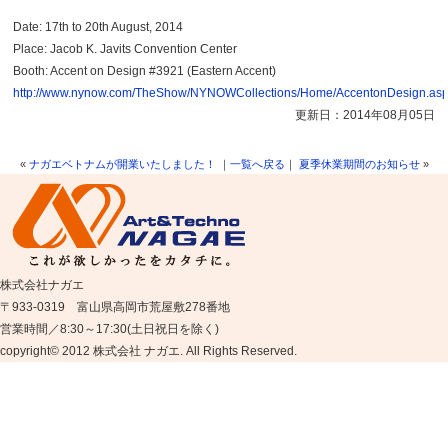
Date: 17th to 20th August, 2014
Place: Jacob K. Javits Convention Center
Booth: Accent on Design #3921 (Eastern Accent)
http://www.nynow.com/TheShow/NYNOWCollections/Home/AccentonDesign.as
更新日：2014年08月05日
«
ナガエベトナムが開業いたしました！
｜
一覧へ戻る
｜
夏季休業期間のお知らせ
»
株式会社ナガエ
〒933-0319 富山県高岡市荒屋敷278番地
営業時間／8:30～17:30(土日祝日を除く)
copyright© 2012 株式会社 ナガエ. All Rights Reserved.