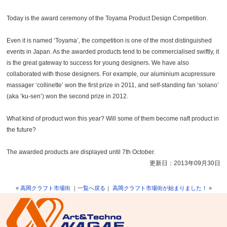
Today is the award ceremony of the Toyama Product Design Competition.
Even it is named ‘Toyama’, the competition is one of the most distinguished
events in Japan. As the awarded products tend to be commercialised swiftly, it
is the great gateway to success for young designers. We have also
collaborated with those designers. For example, our aluminium acupressure
massager ‘collinette’ won the first prize in 2011, and self-standing fan ‘solano’
(aka ‘ku-sen’) won the second prize in 2012.
What kind of product won this year? Will some of them become naft product in
the future?
The awarded products are displayed until 7th October.
更新日：2013年09月30日
«
高岡クラフト市場街
｜
一覧へ戻る
｜
高岡クラフト市場街が始まりました！
»