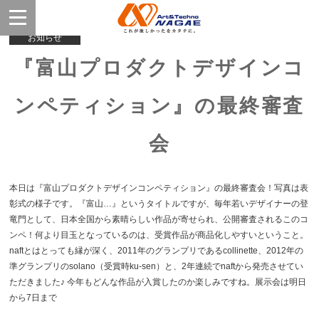
お知らせ
『富山プロダクトデザインコ
ンペティション』の最終審査
会
本日は『富山プロダクトデザインコンペティション』の最終審査会！写真は表
彰式の様子です。『富山…』というタイトルですが、毎年若いデザイナーの登
竜門として、日本全国から素晴らしい作品が寄せられ、公開審査されるこのコ
ンペ！何より目玉となっているのは、受賞作品が商品化しやすいということ。
naftとはとっても縁が深く、2011年のグランプリであるcollinette、2012年の
準グランプリのsolano（受賞時ku-sen）と、2年連続でnaftから発売させてい
ただきました♪ 今年もどんな作品が入賞したのか楽しみですね。展示会は明日
から7日まで