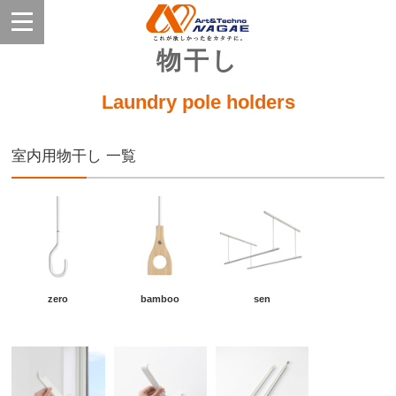
物干し
Laundry pole holders
室内用物干し 一覧
zero
bamboo
sen