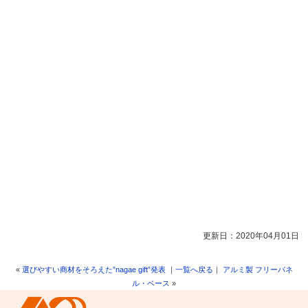
更新日：2020年04月01日
«
選びやすい商材をそろえた”nagae gift”発表
｜
一覧へ戻る
｜
アルミ製 フリーパネ
ル・ベース
»