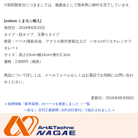
※初回製造分につきましては、義援金として熊本県に納付を完了しています。
[solano くまモン柄入]
発売日：2016年6月15日
タイプ：顔タイプ、玉乗りタイプ
材質：ベース/亜鉛合金、アクリル焼付塗装仕上げ パネル/ポリエチレンテフ
タレート
サイズ：高さ23cm×幅16cm×奥行2.3cm
価格：2,800円（税抜）
商品について詳しくは、メールフォームもしくはお電話でお気軽にお問い合わ
せください。
更新日：2016年06月08日
«
採用情報「新卒採用」のページを更新しました
｜
一覧
へ戻る
｜
日刊工業新聞（6月10日発刊）で紹介されました
»