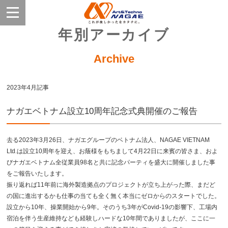
年別アーカイブ
Archive
2023年4月記事
ナガエベトナム設立10周年記念式典開催のご報告
去る2023年3月26日、ナガエグループのベトナム法人、NAGAE VIETNAM
Ltd.は設立10周年を迎え、お蔭様をもちまして4月22日に来賓の皆さま、およ
びナガエベトナム全従業員98名と共に記念パーティを盛大に開催しました事
をご報告いたします。
振り返れば11年前に海外製造拠点のプロジェクトが立ち上がった際、まだど
の国に進出するかも仕事の当ても全く無く本当にゼロからのスタートでした。
設立から10年、操業開始から9年。そのうち3年がCovid-19の影響下、工場内
宿泊を伴う生産維持なども経験しハードな10年間でありましたが、ここに一