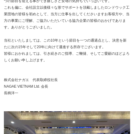
つの節目を迎える事ができ嬉しさと安堵の気持ちでいっぱいです。
これも偏に、会社設立以後様々な形でサポートを頂戴しましたロンドウック工
業団地の皆様を初めとして、当方に仕事を出してくださいますお客様方や、当
方の事業にご理解、ご協力いただいている協力企業の皆様のおかげでありま
す。ありがとうございました。
当社といたしましては、この10年という節目を一つの通過点とし、決意を新
たに次の15年そして20年に向けて邁進する所存でございます。
皆様におかれましては、引き続きのご指導、ご鞭撻、そしてご愛顧のほどよろ
しくお願い申し上げます。
株式会社ナガエ 代表取締役社長
NAGAE VIETNAM Ltd. 会長
長柄洋一