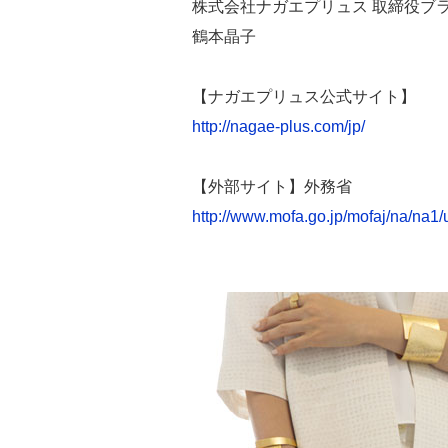
株式会社ナガエプリュス 取締役ブラ
鶴本晶子
【ナガエプリュス公式サイト】
http://nagae-plus.com/jp/
【外部サイト】外務省
http://www.mofa.go.jp/mofaj/na/na1